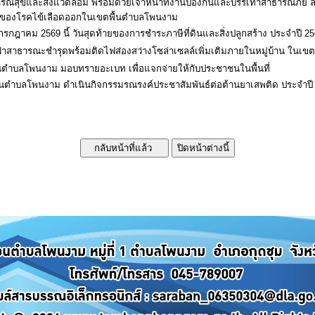
ารณสุขและสิ่งแวดล้อม พร้อมด้วยเจ้าหน้าที่งานป้องกันและบรรเทาสาธารณภัย ลง
ดของโรคไข้เลือดออกในเขตพื้นตำบลโพนงาม
กรกฎาคม 2569 นี้ วันสุดท้ายของการชำระภาษีที่ดินและสิ่งปลูกสร้าง ประจำปี 2
สาธารณะชำรุดพร้อมติดไฟส่องสว่างโซล่าเซลล์เพิ่มเติมภายในหมู่บ้าน ในเขต
นตำบลโพนงาม มอบทรายอะเบท เพื่อแจกจ่ายให้กับประชาชนในพื้นที่
นตำบลโพนงาม ดำเนินกิจกรรมรณรงค์ประชาสัมพันธ์ต่อต้านยาเสพติด ประจำปี 