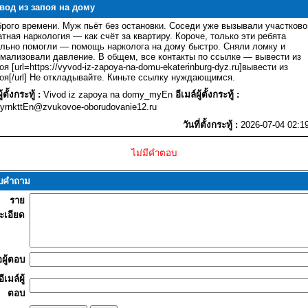
вод из запоя на дому
рого времени. Муж пьёт без остановки. Соседи уже вызывали участково
тная наркология — как счёт за квартиру. Короче, только эти ребята
льно помогли — помощь нарколога на дому быстро. Сняли ломку и
мализовали давление. В общем, все контакты по ссылке — вывести из
оя [url=https://vyvod-iz-zapoya-na-domu-ekaterinburg-dyz.ru]вывести из
оя[/url] Не откладывайте. Киньте ссылку нуждающимся.
ผู้ตั้งกระทู้ :
Vivod iz zapoya na domy_myEn
อีเมล์ผู้ตั้งกระทู้ :
yrnkttEn@zvukovoe-oborudovanie12.ru
วันที่ตั้งกระทู้ :
2026-07-04 02:1
ไม่มีคำตอบ
บคำถาม
ราย
ะเอียด
่อผู้ตอบ
อีเมล์ผู้
ตอบ