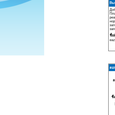
Вы
Доб
Пла
реа
нор
зап
зап
ชื่อ
eaz
ตอ
ล
ชื