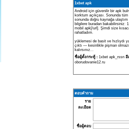
1xbet apk
Android için güvenilir bir apk bu
korktum açıkçası. Sonunda tüm te
sonunda doğru kaynağa ulaştım v
bilgilere buradan bakabilirsiniz:
mobil apk[/url]. Şimdi size kıs
rahatladım.
yüklemesi de basit ve hızlıydı y
çıktı — kesinlikle pişman olma
kalırsınız...
ชื่อผู้ตั้งกระทู้ :
1xbet apk_rssn
อี
oborudovanie12.ru
ตอบคำถาม
ราย
ละเอียด
ชื่อผู้ตอบ