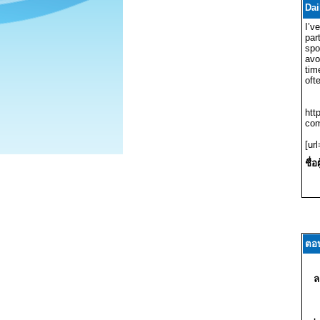
Dai
I’v
par
spo
avo
tim
oft
htt
com
[ur
ชื่อ
ตอ
ล