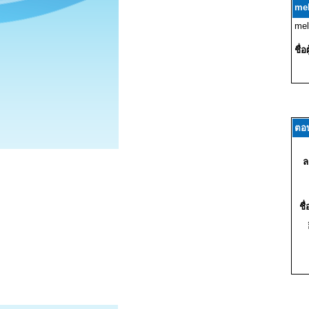
me
mel
ชื่อ
ตอ
ล
ชื